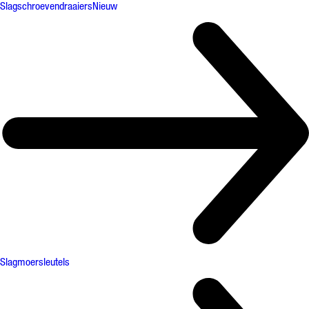
Slagschroevendraaiers
Nieuw
Slagmoersleutels