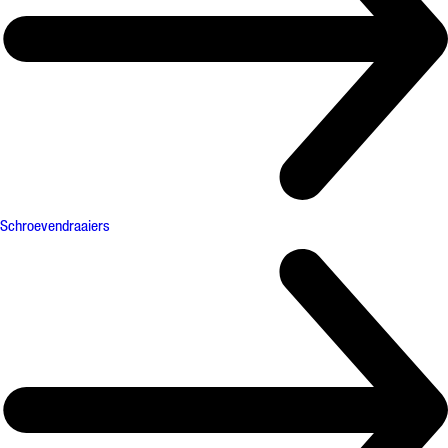
Schroevendraaiers