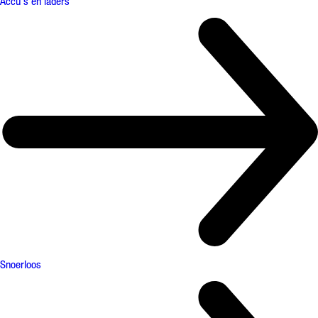
Accu's en laders
Snoerloos