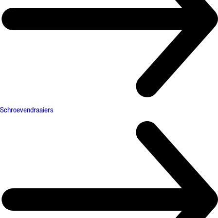
Schroevendraaiers