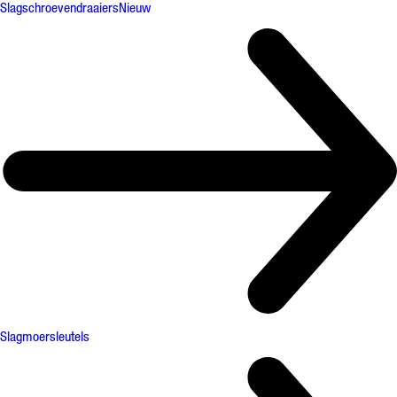
Slagschroevendraaiers
Nieuw
Slagmoersleutels