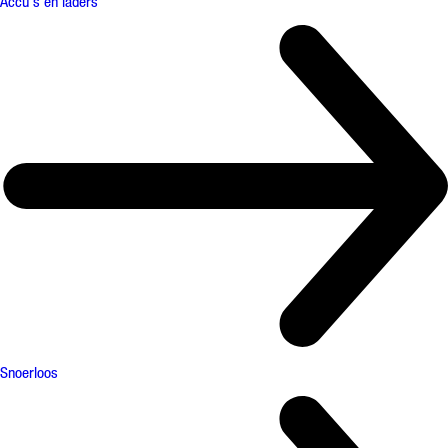
Accu's en laders
Snoerloos