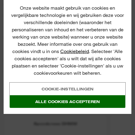
Onze website maakt gebruik van cookies en
vergelijkbare technologie en wij gebruiken deze voor
INBEGREPEN
verschillende doeleinden (waaronder het
personaliseren van inhoud en het verbeteren van de
werking van onze website) wanneer u onze website
BEOORDELINGEN & RECENSIES
bezoekt. Meer informatie over ons gebruik van
cookies vindt u in ons
Cookiebeleid
. Selecteer 'Alle
cookies accepteren' als u wilt dat wij alle cookies
PRODUCT DOWNLOADS
plaatsen en selecteer 'Cookie-instellingen' als u uw
cookievoorkeuren wilt beheren.
COOKIE-INSTELLINGEN
PRODUCT SUGGESTIES
ALLE COOKIES ACCEPTEREN
Speedcross DHMM