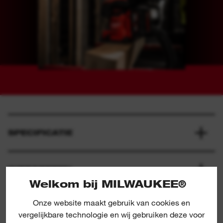
SPECIFICATIE
INBEGREPEN
Welkom bij MILWAUKEE®
Onze website maakt gebruik van cookies en
BEOORDELINGEN & RECENSIES
vergelijkbare technologie en wij gebruiken deze voor