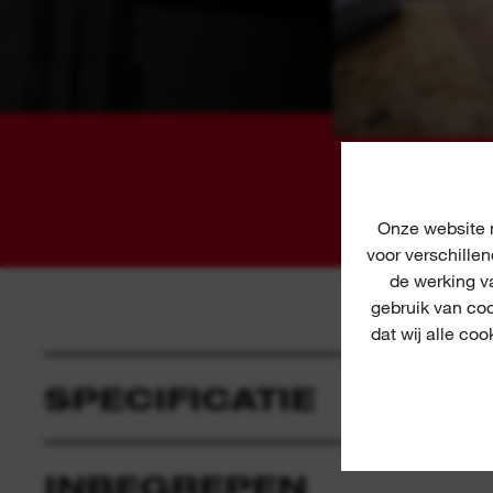
Onze website m
voor verschille
de werking v
gebruik van coo
dat wij alle co
SPECIFICATIE
INBEGREPEN