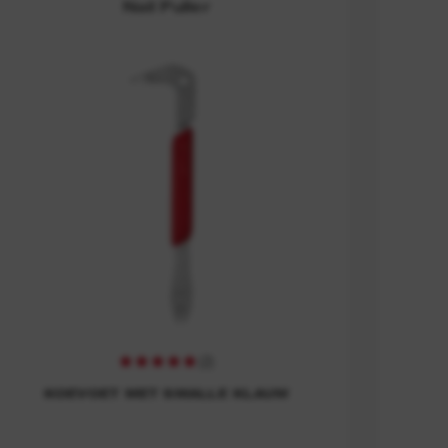
Nail Puller
(
2
)
KOEVOET MET SMALLE KLAUW