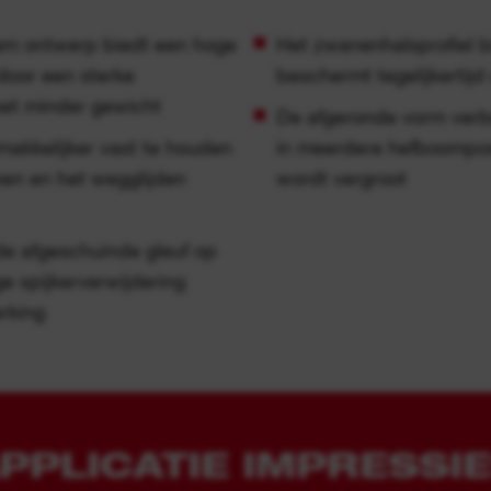
m ontwerp biedt een hoge
Het zwanenhalsprofiel 
door een sterke
beschermt tegelijkertij
et minder gewicht
De afgeronde vorm verbe
akkelijker vast te houden
in meerdere hefboompos
ben en het wegglijden
wordt vergroot
de afgeschuinde gleuf op
e spijkerverwijdering
rking
PPLICATIE IMPRESSI