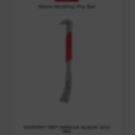
40cm Molding Pry Bar
KOEVOET MET SMALLE KLAUW 400
MM