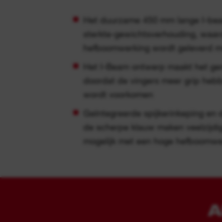
Het duurzame 450 mm lange I-bea
sterkte-gewichtsverhouding, waar
hefboomwerking wordt geleverd m
Het I-Beam ontwerp maakt het gem
doordat de vingers meer grip heb
wordt voorkomen
Geïntegreerde spijkerinkeping en 
de scherpe klauw maken veelzijdig
mogelijk met een hoge hefboomwe
A