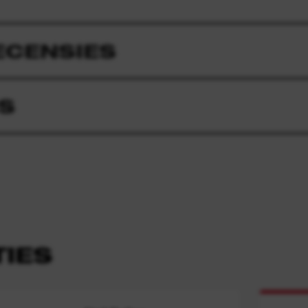
ECENSIES
S
IES