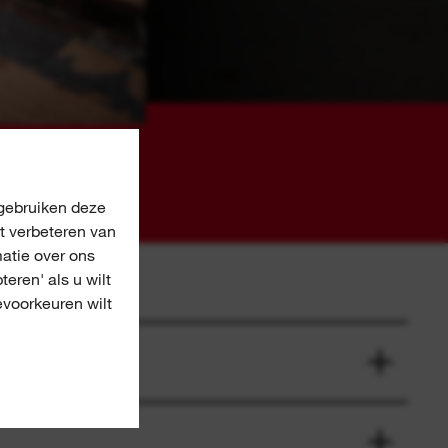
 gebruiken deze
t verbeteren van
atie over ons
teren' als u wilt
evoorkeuren wilt