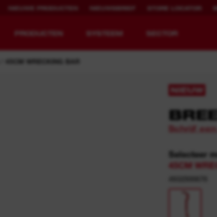
NIEUWE PRODUCTEN
NIEUWSBRIEF
STORE LOCATOR
PRODUCTEN
SYSTEEM
SECTOR
45CM WRECKING BAR
NIEUW
BREE
EQUIPMENT
OPLAADBARE
REDEFINED.
RUNTIJD.
Schrijf ee
MX FUEL™ Overview
REDLITHIUM™ USB
Selecteer 
MX FUEL™ FORGE™
45CM WRE
4932500678