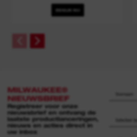
BEKIJK NU
MILWAUKEE®
NIEUWSBRIEF
Registreer voor onze
nieuwsbrief en ontvang de
laatste productlanceringen,
Selecteer b
nieuws en acties direct in
uw inbox