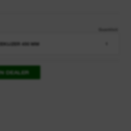
Quantiteit
EKIJZER 450 MM
1
EN DEALER