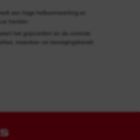
biedt een hoge hefboomwerking en
d uw handen
tert het gripcomfort en de controle
ities, waardoor uw bewegingsbereik
ES