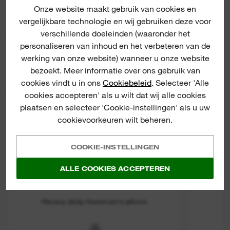
Onze website maakt gebruik van cookies en
INBEGREPEN
vergelijkbare technologie en wij gebruiken deze voor
verschillende doeleinden (waaronder het
personaliseren van inhoud en het verbeteren van de
BEOORDELINGEN & RECENSIES
werking van onze website) wanneer u onze website
bezoekt. Meer informatie over ons gebruik van
cookies vindt u in ons
Cookiebeleid
. Selecteer 'Alle
PRODUCT DOWNLOADS
cookies accepteren' als u wilt dat wij alle cookies
plaatsen en selecteer 'Cookie-instellingen' als u uw
cookievoorkeuren wilt beheren.
COOKIE-INSTELLINGEN
ALLE COOKIES ACCEPTEREN
Heavy duty lineman's pliers