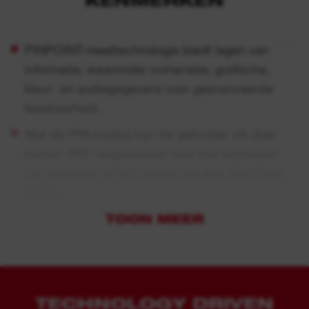
PINPOINT-meettechnologie biedt lagen van
informatie, waaronder numerieke, grafische,
kleur- en audiogegevens voor geavanceerde
leesbaarheid.
Met de PIN-modus kan de gebruiker elk doel
binnen 360° vergrendelen voor het repliceren
van metingen of het vinden van een specifieke
meting
Aangedreven door
TOON MEER
REDLITHIUM™ USB
oplaadbare accu
tot 2x hogere nauwkeurigheid
Eenvoudige menu selectie voor snelle instelling:
TECHNOLOGY DRIVEN