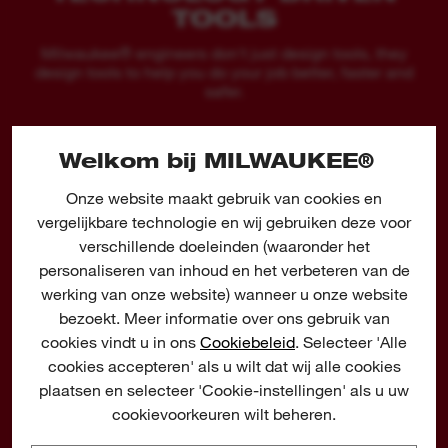
modus, gevoeligheid, tolerantie, vermogen en
TOOLS
taal
Milwaukee® engineers don't just design tools, they
Tolerantie kan worden aangepast voor precisie,
design tools to help you do your job better, faster and
safer.
standaard en ruw werk
IP65-classificatie beschermt tegen vuil op de
Welkom bij MILWAUKEE®
bouwplaats
Nauwkeurig tot: 0°, 90° / 0,03° en 1° -89°/0,10°
Onze website maakt gebruik van cookies en
vergelijkbare technologie en wij gebruiken deze voor
Duurzaam, volledig metalen hanggat voor
ÉÉN ENKELE
verschillende doeleinden (waaronder het
eenvoudig opbergen
REDLITHIUM™ USB
personaliseren van inhoud en het verbeteren van de
BATTERIJ* BIEDT
werking van onze website) wanneer u onze website
bezoekt. Meer informatie over ons gebruik van
cookies vindt u in ons
Cookiebeleid
. Selecteer 'Alle
8+ UUR WERKDUUR PER LADING, VERVANGT TOT
cookies accepteren' als u wilt dat wij alle cookies
6.000 AA ALKALINEBATTERIJEN
plaatsen en selecteer 'Cookie-instellingen' als u uw
cookievoorkeuren wilt beheren.