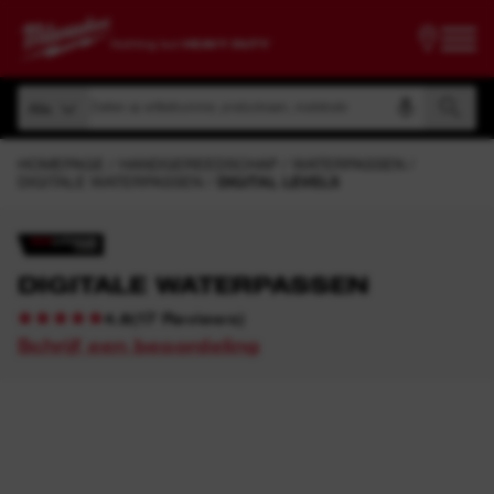
Zoeken op artikelnummer, productnaam, modelcode
Alle
Zoeken op artikelnummer, productnaam, modelcode
Alle
HOMEPAGE
HANDGEREEDSCHAP
WATERPASSEN
DIGITALE WATERPASSEN
DIGITAL LEVELS
DIGITALE WATERPASSEN
(
17
Reviews
)
4.8
Schrijf een beoordeling