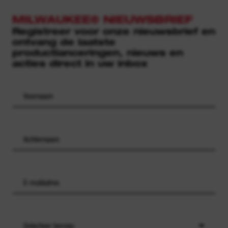
MILWAUKEE® NIEUWSBRIEF
Registreer voor onze nieuwsbrief en
ontvang de laatste
productlanceringen, nieuws en
acties direct in uw inbox
Selecteer beroep