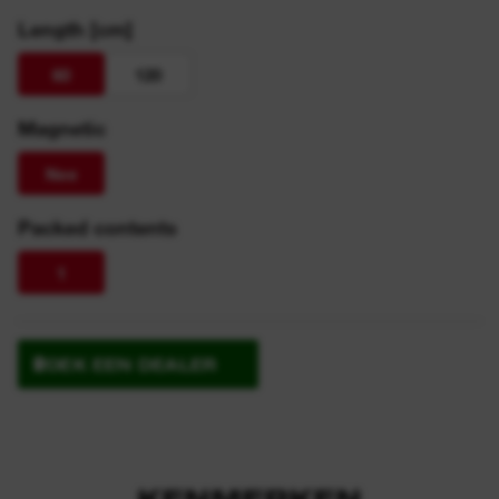
Length [cm]
60
120
Magnetic
Nee
Packed contents
1
ZOEK EEN DEALER
KENMERKEN