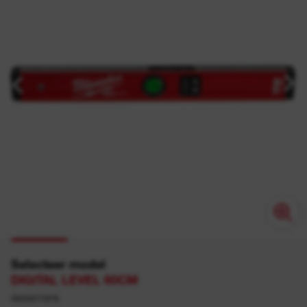
Selecteer model
DIGITAL LEVEL 60CM
4933471978