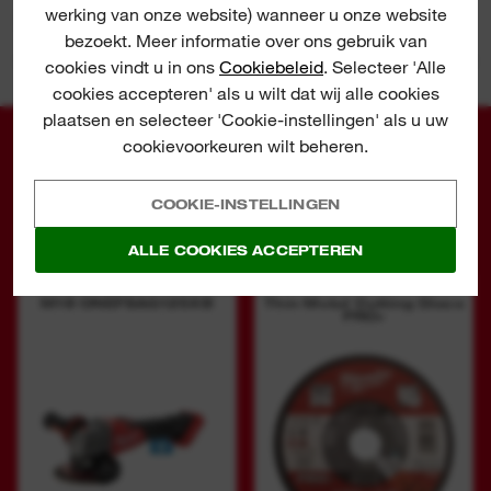
software intelligentie zorgen voor een uitstekend
werking van onze website) wanneer u onze website
PRODUCT DOWNLOADS
vermogen, een lange werkduur en duurzaamheid
bezoekt. Meer informatie over ons gebruik van
cookies vindt u in ons
Cookiebeleid
. Selecteer 'Alle
Flexibel accusysteem: werkt met alle
cookies accepteren' als u wilt dat wij alle cookies
MILWAUKEE®
M18™
accu's
plaatsen en selecteer 'Cookie-instellingen' als u uw
cookievoorkeuren wilt beheren.
COOKIE-INSTELLINGEN
PERFECT MATCH
TOOL SPECIFIEK
ALLE COOKIES ACCEPTEREN
M18 ONEFSAG125XB
Thin Metal Cutting Discs
PRO+