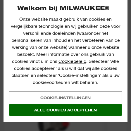
Welkom bij MILWAUKEE®
BEOORDELINGEN & RECENSIES
Onze website maakt gebruik van cookies en
vergelijkbare technologie en wij gebruiken deze voor
verschillende doeleinden (waaronder het
PRODUCT DOWNLOADS
personaliseren van inhoud en het verbeteren van de
werking van onze website) wanneer u onze website
bezoekt. Meer informatie over ons gebruik van
cookies vindt u in ons
Cookiebeleid
. Selecteer 'Alle
cookies accepteren' als u wilt dat wij alle cookies
plaatsen en selecteer 'Cookie-instellingen' als u uw
cookievoorkeuren wilt beheren.
Splitting Axes (40 cm & 66 cm)
COOKIE-INSTELLINGEN
ALLE COOKIES ACCEPTEREN
S