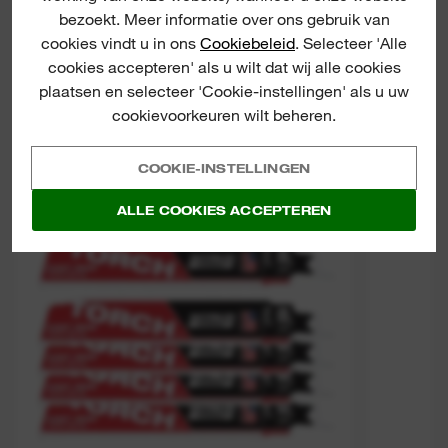
bezoekt. Meer informatie over ons gebruik van
cookies vindt u in ons
Cookiebeleid
. Selecteer 'Alle
cookies accepteren' als u wilt dat wij alle cookies
plaatsen en selecteer 'Cookie-instellingen' als u uw
cookievoorkeuren wilt beheren.
Metal: Torch with Nitrus Carbide
Met
COOKIE-INSTELLINGEN
ALLE COOKIES ACCEPTEREN
MET