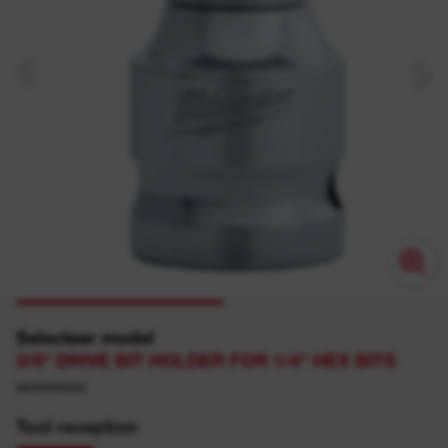
Selecteer model
3/8" DRIVE BIT HOLDER FOR 1/4" HEX BITS
4932493962
Tool reception