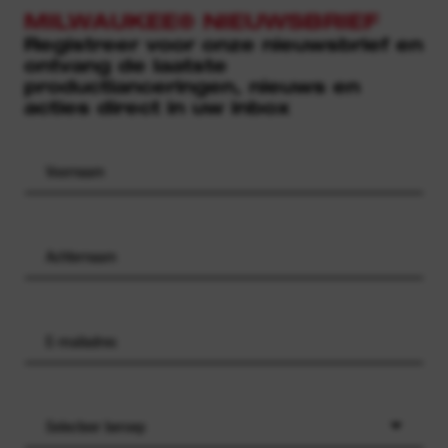
MILWAUKEE® NIEUWSBRIEF
Registreer voor onze nieuwsbrief en
ontvang de laatste
productlanceringen, nieuws en
acties direct in uw inbox
Selecteer beroep