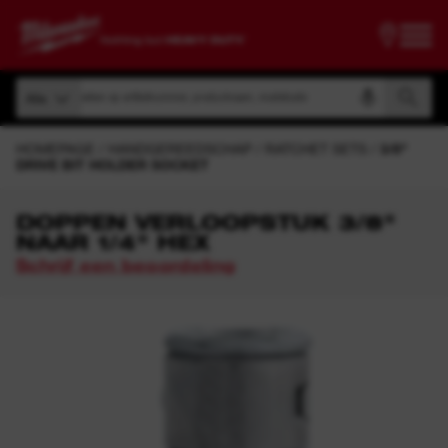
Zoeken op artikelnummer, productnaam, modelcode
Alle
Zoeken op artikelnummer, productnaam, modelcode
Alle
HOMEPAGE
HANDGEREEDSCHAP
RATCHET SETS
3/8"
DRIVE BIT HOLDER SOCKET
DOPPEN VERLOOPSTUK 3/8"
NAAR 1/4" HEX
Schrijf een beoordeling