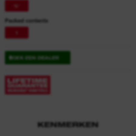
⅜″
Packed contents
1
ZOEK EEN DEALER
KENMERKEN