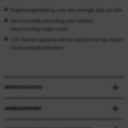
Kogelvergrendeling voor een stevige grip op bits
Verchroomde afwerking voor betere
bescherming tegen roest
1/4˝ Hex bit opname om te werken met de meest
voorkomende bitmaten
SPECIFICATIE
INBEGREPEN