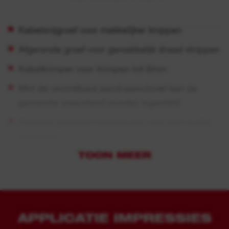
Kabelsnijgroef voor makkelijker knippen
Afgeronde groef voor gemakkelijk draad strippen
Kabelkrimper voor krimpen tot 6mm
Met de verstelbare aandraaischroef kan de
gewenste weerstand worden ingesteld
Handige gereedschapshouder voor eenvoudig
opbergen
TOON MEER
APPLICATIE IMPRESSIES