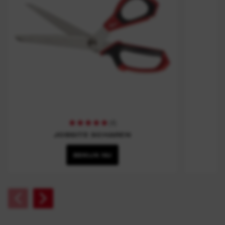
(
4
)
JOBSITE SCHAREN
BEKIJK NU