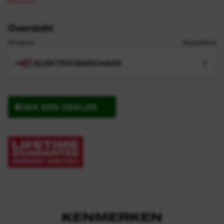
Overzicht
Product
Quantiteit
ELEKTRICIENSCHAAR
1
ZOEK EEN DEALER
KENMERKEN