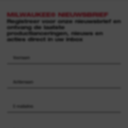
MILWAUKEE® NIEUWSBRIEF
Registreer voor onze nieuwsbrief en
ontvang de laatste
productlanceringen, nieuws en
acties direct in uw inbox