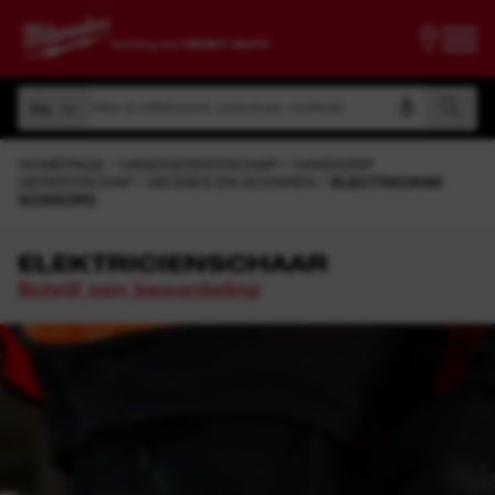
Zoeken op artikelnummer, productnaam, modelcode
Alle
Zoeken op artikelnummer, productnaam, modelcode
Alle
HOMEPAGE
HANDGEREEDSCHAP
HANDGRIP
GEREEDSCHAP
MESSEN EN SCHAREN
ELECTRICIANS
SCISSORS
ELEKTRICIENSCHAAR
Schrijf een beoordeling