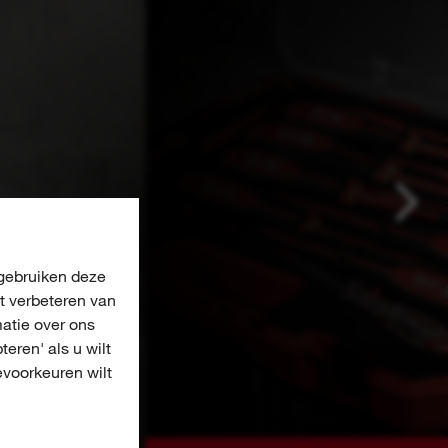
 gebruiken deze
t verbeteren van
atie over ons
teren' als u wilt
evoorkeuren wilt