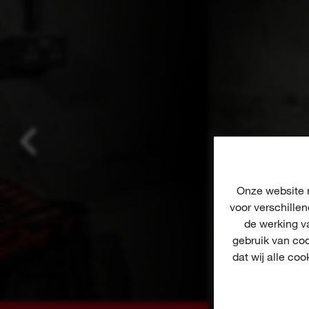
Onze website m
voor verschille
de werking v
gebruik van coo
dat wij alle co